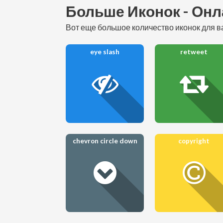
Больше Иконок - Онл
вот еще большое количество иконок для ва
eye slash
retweet
chevron circle down
copyright