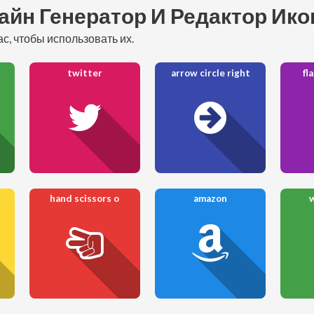
айн Генератор И Редактор Ик
с, чтобы использовать их.
twitter
arrow circle right
fl
hand scissors o
amazon