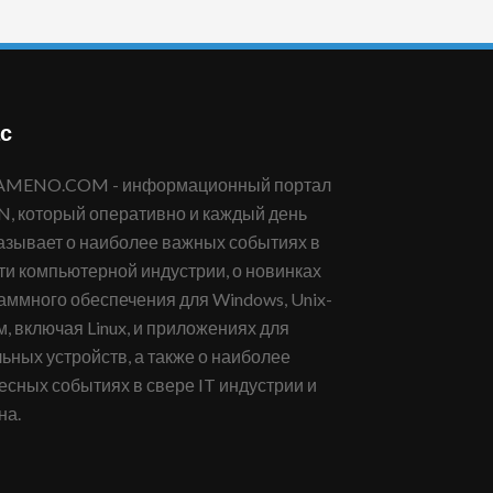
с
 который оперативно и каждый день
азывает о наиболее важных событиях в
ти компьютерной индустрии, о новинках
аммного обеспечения для Windows, Unix-
м, включая Linux, и приложениях для
ьных устройств, а также о наиболее
есных событиях в свере IT индустрии и
на.