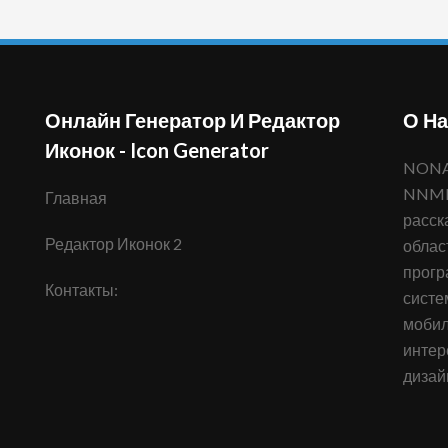
Онлайн Генератор И Редактор
О На
Иконок - Icon Generator
NONAMENO.COM - информационный портал
NNMN,
Главная
расск
Редактор Иконок 2
облас
прогр
Контакты:
систе
мобил
интер
дизай