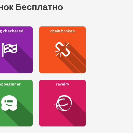
онок Бесплатно
ag checkered
chain broken
wpbeginner
ravelry