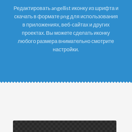
редактировать angellist иконку из шрифта и
скачать в формате png для использования
в приложениях, веб-сайтах и других
проектах. Вы можете сделать иконку
любого размера внимательно смотрите
настройки.